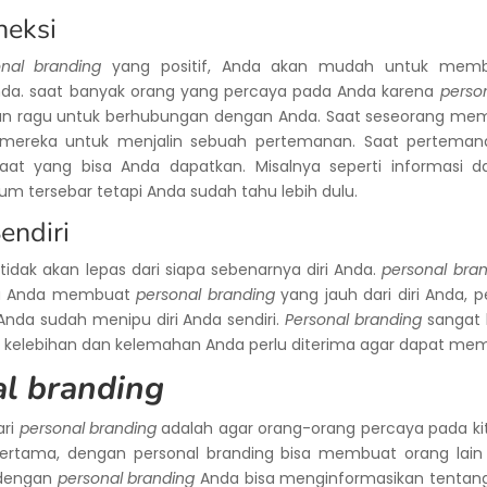
neksi
onal branding
yang positif, Anda akan mudah untuk memban
nda. saat banyak orang yang percaya pada Anda karena
perso
n ragu untuk berhubungan dengan Anda. Saat seseorang memil
mereka untuk menjalin sebuah pertemanan. Saat pertemana
at yang bisa Anda dapatkan. Misalnya seperti informasi da
um tersebar tetapi Anda sudah tahu lebih dulu.
Sendiri
tidak akan lepas dari siapa sebenarnya diri Anda.
personal bra
ika Anda membuat
personal branding
yang jauh dari diri Anda, p
nda sudah menipu diri Anda sendiri.
Personal branding
sangat 
ala kelebihan dan kelemahan Anda perlu diterima agar dapat mem
al branding
ari
personal branding
adalah agar orang-orang percaya pada kita.
ertama, dengan personal branding bisa membuat orang lain 
, dengan
personal branding
Anda bisa menginformasikan tenta