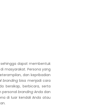
n sehingga dapat membentuk
di masyarakat. Persona yang
terampilan, dan kepribadian
l branding
bisa menjadi cara
 bersikap, berbicara, serta
n personal
branding
Anda dan
a di luar kendali Anda atau
kan.