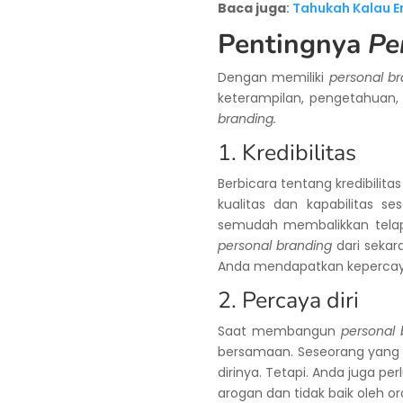
Baca juga
:
Tahukah Kalau 
Pentingnya
Pe
Dengan memiliki
personal b
keterampilan, pengetahuan, 
branding.
1. Kredibilitas
Berbicara tentang kredibilit
kualitas dan kapabilitas
semudah membalikkan telapa
personal branding
dari sekar
Anda mendapatkan kepercay
2. Percaya diri
Saat membangun
personal 
bersamaan. Seseorang yang me
dirinya. Tetapi. Anda juga per
arogan dan tidak baik oleh o