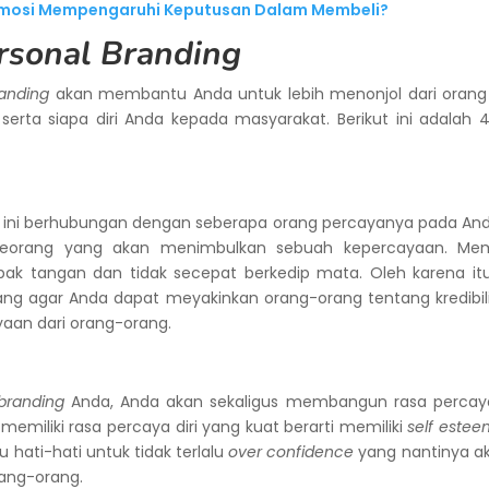
Emosi Mempengaruhi Keputusan Dalam Membeli?
rsonal Branding
randing
akan membantu Anda untuk lebih menonjol dari orang 
serta siapa diri Anda kepada masyarakat. Berikut ini adalah
as ini berhubungan dengan seberapa orang percayanya pada Anda
 seseorang yang akan menimbulkan sebuah kepercayaan. Me
k tangan dan tidak secepat berkedip mata. Oleh karena it
ang agar Anda dapat meyakinkan orang-orang tentang kredibilit
aan dari orang-orang.
branding
Anda, Anda akan sekaligus membangun rasa percaya
miliki rasa percaya diri yang kuat berarti memiliki
self estee
lu hati-hati untuk tidak terlalu
over confidence
yang nantinya a
rang-orang.