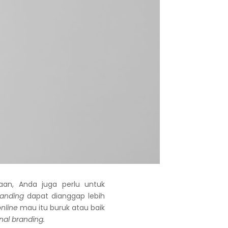
an, Anda juga perlu untuk
randing
dapat dianggap lebih
online
mau itu buruk atau baik
nal branding.