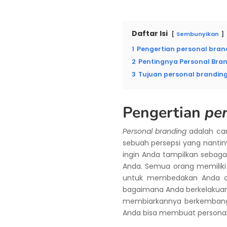
Daftar Isi
Sembunyikan
1
Pengertian personal bran
2
Pentingnya Personal Bra
3
Tujuan personal brandin
Pengertian
pe
Personal branding
adalah car
sebuah persepsi yang nanti
ingin Anda tampilkan sebag
Anda. Semua orang memiliki
untuk membedakan Anda deng
bagaimana Anda berkelakuan.
membiarkannya berkembang d
Anda bisa membuat persona