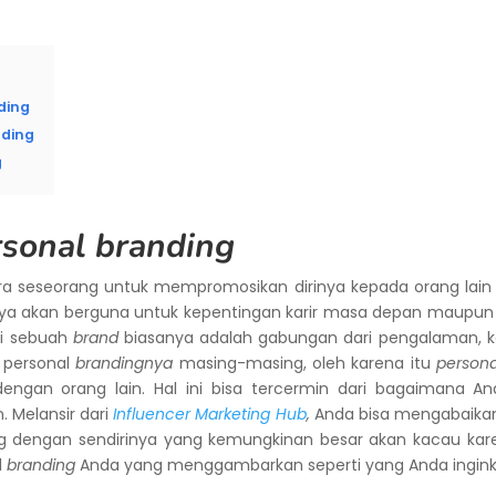
ding
nding
g
rsonal branding
a seseorang untuk mempromosikan dirinya kepada orang lai
nya akan berguna untuk kepentingan karir masa depan maupun 
ai sebuah
brand
biasanya adalah gabungan dari pengalaman, ke
 personal
brandingnya
masing-masing, oleh karena itu
persona
an orang lain. Hal ini bisa tercermin dari bagaimana Anda
 Melansir dari
Influencer Marketing Hub
,
Anda bisa mengabaika
engan sendirinya yang kemungkinan besar akan kacau karen
l
branding
Anda yang menggambarkan seperti yang Anda ingin