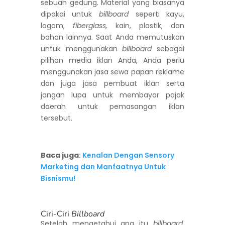
sebuah gedung. Material yang biasanya
dipakai untuk
billboard
seperti kayu,
logam,
fiberglass,
kain, plastik, dan
bahan lainnya. Saat Anda memutuskan
untuk menggunakan
billboard
sebagai
pilihan media iklan Anda, Anda perlu
menggunakan jasa sewa papan reklame
dan juga jasa pembuat iklan serta
jangan lupa untuk membayar pajak
daerah untuk pemasangan iklan
tersebut.
Baca juga
:
Kenalan Dengan Sensory
Marketing dan Manfaatnya Untuk
Bisnismu!
Ciri-Ciri
Billboard
Setelah mengetahui apa itu
billboard,