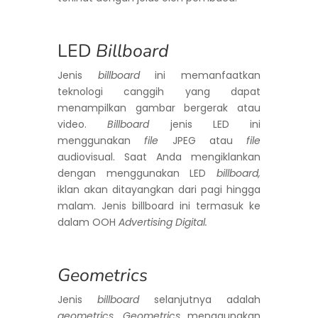
LED
Billboard
Jenis
billboard
ini memanfaatkan
teknologi canggih yang dapat
menampilkan gambar bergerak atau
video.
Billboard
jenis LED ini
menggunakan
file
JPEG atau
file
audiovisual. Saat Anda mengiklankan
dengan menggunakan LED
billboard,
iklan akan ditayangkan dari pagi hingga
malam. Jenis billboard ini termasuk ke
dalam OOH
Advertising Digital.
Geometrics
Jenis
billboard
selanjutnya adalah
geometrics. Geometrics
menggunakan