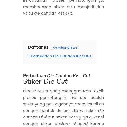
Berdasarkan proses pemotongannya,
membedakan stiker bisa menjadi dua
yaitu
die cut
dan
kiss cut.
Daftar Isi
Sembunyikan
1
Perbedaan Die Cut dan Kiss Cut
Perbedaan
Die Cut
dan
Kiss Cut
Stiker
Die Cut
Produk Stiker yang menggunakan teknik
proses pemotongan
die cut
adalah
stiker yang potongannya menyesuaikan
dengan bentuk desain stiker. Stiker
die
cut
atau
full
cut stiker biasa juga di kenal
dengan stiker
custom shaped
karena