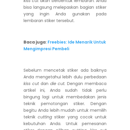
kiss cut
akan berbentuk lembaran. Anda
bisa langsung melepaskan bagian stiker
yang ingin Anda gunakan pada
lembaran stiker tersebut.
Baca juga
:
Freebies: Ide Menarik Untuk
Mengimpresi Pembeli
Sebelum mencetak stiker ada baiknya
Anda mengetahui lebih dulu perbedaan
kiss cut
dan
die cut.
Dengan membaca
artikel ini, Anda sudah tidak perlu
bingung lagi untuk membedakan jenis
teknik pemotongan stiker
.
Dengan
begitu Anda lebih mudah untuk memilih
teknik
cutting
stiker yang cocok untuk
kebutuhan Anda. Untuk pemesanan