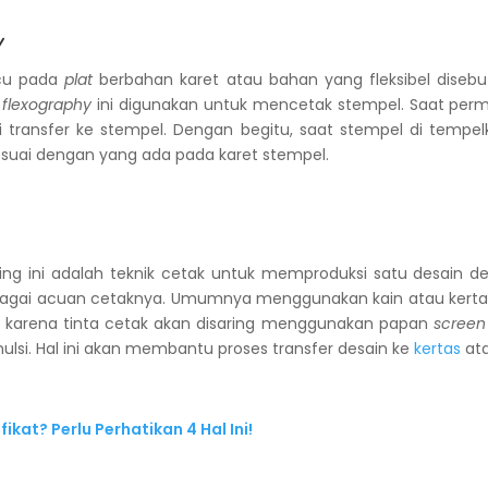
y
cu pada
plat
berbahan karet atau bahan yang fleksibel dise
k
flexography
ini digunakan untuk mencetak stempel. Saat per
i transfer ke stempel. Dengan begitu, saat stempel di temp
esuai dengan yang ada pada karet stempel.
ring ini adalah teknik cetak untuk memproduksi satu desain
agai acuan cetaknya. Umumnya menggunakan kain atau kertas
ng karena tinta cetak akan disaring menggunakan papan
screen
ulsi. Hal ini akan membantu proses transfer desain ke
kertas
ata
ikat? Perlu Perhatikan 4 Hal Ini!