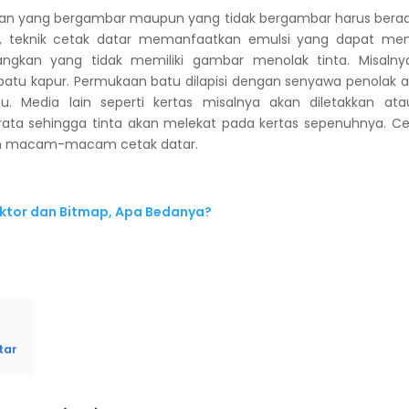
gian yang bergambar maupun yang tidak bergambar harus berada
i, teknik cetak datar memanfaatkan emulsi yang dapat me
ngkan yang tidak memiliki gambar menolak tinta. Misalny
u kapur. Permukaan batu dilapisi dengan senyawa penolak ai
. Media lain seperti kertas misalnya akan diletakkan at
ta sehingga tinta akan melekat pada kertas sepenuhnya. Cet
lah macam-macam cetak datar.
Vektor dan Bitmap, Apa Bedanya?
tar