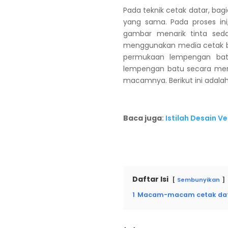
Pada teknik cetak datar, ba
yang sama. Pada proses in
gambar menarik tinta seda
menggunakan media cetak bat
permukaan lempengan batu
lempengan batu secara mera
macamnya. Berikut ini ada
Baca juga
:
Istilah Desain 
Daftar Isi
Sembunyikan
1
Macam-macam cetak da