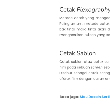
Cetak
Flexograph
Metode cetak yang menga
Paling umum, metode ceta
bak tinta maka tinta akan d
menghasilkan tulisan yang s
Cetak Sablon
Cetak sablon atau cetak sa
film pada sebuah
screen
seb
Disebut sebagai cetak sari
afdruk film dengan cairan em
Baca juga
:
Mau Desain Sertif