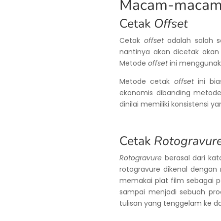
Macam-macam 
Cetak
Offset
Cetak
offset
adalah salah s
nantinya akan dicetak akan 
Metode
offset
ini menggunak
Metode cetak
offset
ini bi
ekonomis dibanding metode l
dinilai memiliki konsistensi
Cetak
Rotogravur
Rotogravure
berasal dari ka
rotogravure dikenal dengan
memakai plat film sebagai p
sampai menjadi sebuah prod
tulisan yang tenggelam ke d