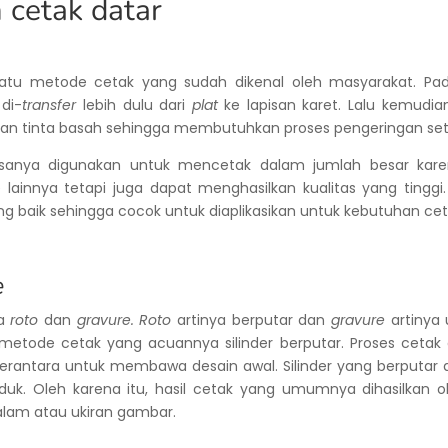
cetak datar
atu metode cetak yang sudah dikenal oleh masyarakat. P
di-
transfer
lebih dulu dari
plat
ke lapisan karet. Lalu kemudi
an tinta basah sehingga membutuhkan proses pengeringan set
asanya digunakan untuk mencetak dalam jumlah besar karena
ainnya tetapi juga dapat menghasilkan kualitas yang tinggi. S
 yang baik sehingga cocok untuk diaplikasikan untuk kebutuhan c
e
ta
roto
dan
gravure. Roto
artinya berputar dan
gravure
artinya 
 metode cetak yang acuannya silinder berputar. Proses cetak
erantara untuk membawa desain awal. Silinder yang berputar
uk. Oleh karena itu, hasil cetak yang umumnya dihasilkan o
alam atau ukiran gambar.