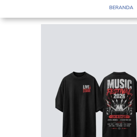
Anti-Luntur! Simak!
BERANDA
by
Raden Fathria
|
Jun 27, 2026
|
Blog