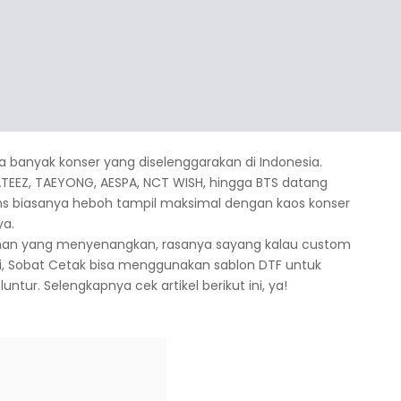
da banyak konser yang diselenggarakan di Indonesia.
, ATEEZ, TAEYONG, AESPA, NCT WISH, hingga BTS datang
ns biasanya heboh tampil maksimal dengan kaos konser
ya.
aman yang menyenangkan, rasanya sayang kalau custom
usi, Sobat Cetak bisa menggunakan sablon DTF untuk
ntur. Selengkapnya cek artikel berikut ini, ya!