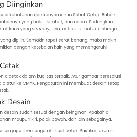
g Diinginkan
 sesuai kebutuhan dan kenyamanan Sobat Cetak. Bahan
bahannya yang halus, lembut, dan adem. Sedangkan
ntuk kaos yang
stretchy
, licin, anti kusut untuk olahraga.
yang dipilih. Semakin rapat serat benang, maka makin
Demikian dengan ketebalan kain yang memengaruhi
 Cetak
on dicetak dalam kualitas terbaik. Atur gambar beresolusi
na diatur ke CMYK. Pengaturan ini membuat desain tetap
etak.
ak Desain
an desain sudah sesuai dengan keinginan. Apakah di
anan maupun kiri, pojok bawah, dan lain sebagainya.
desain juga memengaruhi hasil cetak. Pastikan ukuran