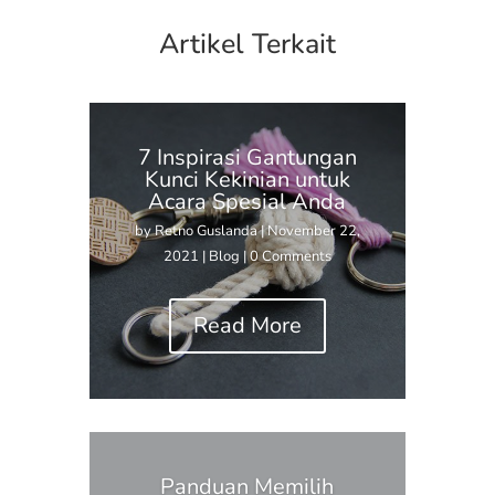
Artikel Terkait
7 Inspirasi Gantungan
Kunci Kekinian untuk
Acara Spesial Anda
by
Retno Guslanda
|
November 22,
2021
|
Blog
| 0 Comments
Read More
Panduan Memilih