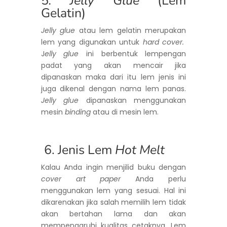
5
. Jelly Glue
(Lem
Gelatin)
Jelly glue
atau lem gelatin merupakan
lem yang digunakan untuk
hard cover.
J
elly glue
ini berbentuk lempengan
padat yang akan mencair jika
dipanaskan maka dari itu lem jenis ini
juga dikenal dengan nama lem panas.
Jelly glue
dipanaskan menggunakan
mesin
binding
atau di mesin lem.
6. Jenis Lem
Hot Melt
Kalau Anda ingin menjilid buku dengan
cover art paper
Anda perlu
menggunakan lem yang sesuai. Hal ini
dikarenakan jika salah memilih lem tidak
akan bertahan lama dan akan
mempengaruhi kualitas cetaknya. Lem