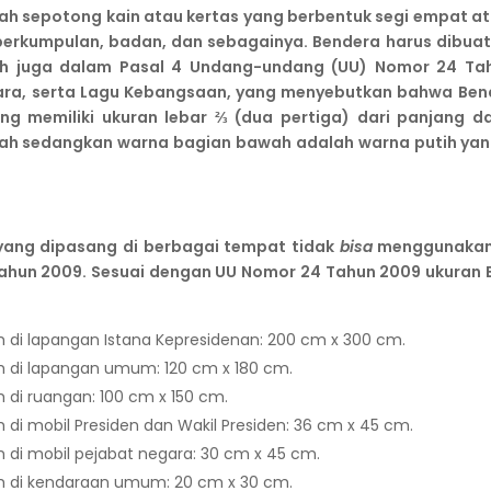
ah sepotong kain atau kertas yang berbentuk segi empat a
erkumpulan, badan, dan sebagainya. Bendera harus dibuat 
tih juga dalam Pasal 4 Undang-undang (UU) Nomor 24 Ta
ra, serta Lagu Kebangsaan, yang menyebutkan bahwa Bend
ng memiliki ukuran lebar ⅔ (dua pertiga) dari panjang d
ah sedangkan warna bagian bawah adalah warna putih yang
yang dipasang di berbagai tempat tidak
bisa
menggunakan 
ahun 2009. Sesuai dengan UU Nomor 24 Tahun 2009 ukuran 
h di lapangan Istana Kepresidenan: 200 cm x 300 cm.
h di lapangan umum: 120 cm x 180 cm.
 di ruangan: 100 cm x 150 cm.
 di mobil Presiden dan Wakil Presiden: 36 cm x 45 cm.
 di mobil pejabat negara: 30 cm x 45 cm.
h di kendaraan umum: 20 cm x 30 cm.