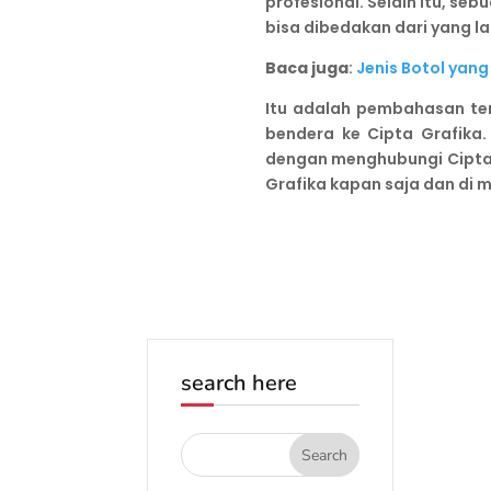
profesional. Selain itu, s
bisa dibedakan dari yang l
Baca juga
:
Jenis Botol yan
Itu adalah pembahasan te
bendera ke Cipta Grafik
dengan menghubungi Cipta
Grafika kapan saja dan di 
search here