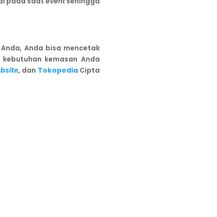
nal pada saat
event
sehingga
 Anda, Anda bisa mencetak
k kebutuhan kemasan Anda
bsite
,
dan
Tokopedia
Cipta