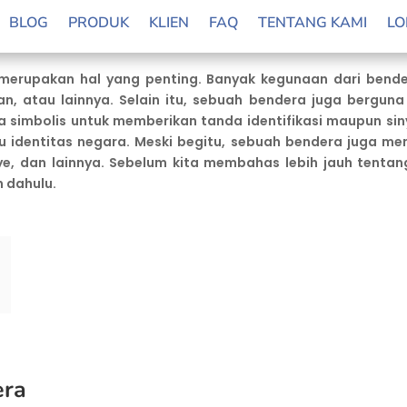
BLOG
PRODUK
KLIEN
FAQ
TENTANG KAMI
LO
erupakan hal yang penting. Banyak kegunaan dari bende
n, atau lainnya. Selain itu, sebuah bendera juga bergun
simbolis untuk memberikan tanda identifikasi maupun sinya
identitas negara. Meski begitu, sebuah bendera juga memil
e, dan lainnya. Sebelum kita membahas lebih jauh tentan
h dahulu.
era