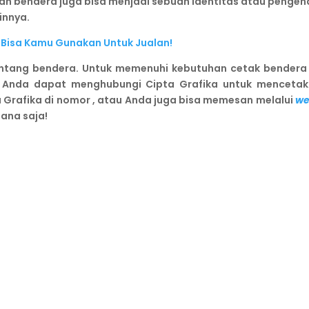
ebuah bendera juga bisa menjadi sebuah identitas atau penge
ainnya.
g Bisa Kamu Gunakan Untuk Jualan!
ntang bendera. Untuk memenuhi kebutuhan cetak bendera
a. Anda dapat menghubungi Cipta Grafika untuk menceta
 Grafika di nomor
, atau Anda juga bisa memesan melalui
we
mana saja!