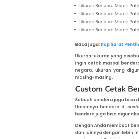
Ukuran Bendera Merah Putih
Ukuran Bendera Merah Putih 
Ukuran Bendera Merah Puti
Ukuran Bendera Merah Putih
Baca juga
:
Kop Surat Penti
Ukuran-ukuran yang disebut
ingin cetak massal bender
negara, ukuran yang digu
masing-masing.
Custom Cetak Be
Sebuah bendera juga bisa 
Umumnya bendera di
cust
bendera juga bisa digunak
Dengan Anda membuat be
dan lainnya dengan lebih m