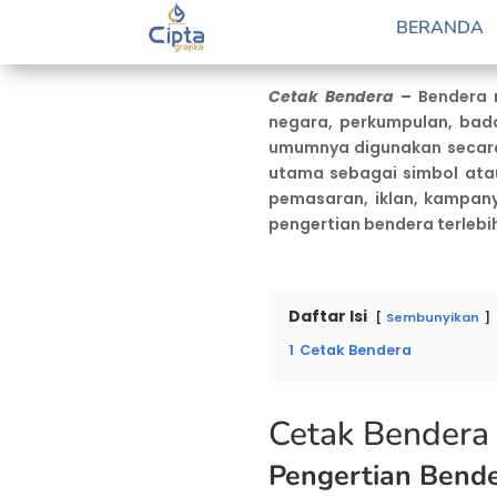
by
Retno Guslanda
|
Aug 9, 2023
|
Blog
BERANDA
Cetak Bendera –
Bendera m
negara, perkumpulan, bada
umumnya digunakan secara 
utama sebagai simbol atau 
pemasaran, iklan, kampany
pengertian bendera terlebi
Daftar Isi
Sembunyikan
1
Cetak Bendera
Cetak Bendera
Pengertian Bend