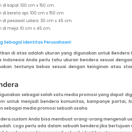
 di kapal: 100 cm x 150 cm.
di kereta api: 100 cm x 150 cm.
h di pesawat udara: 30 cm x 45 cm.
 di meja: 10 cm x 45 cm.
ng Sebagai Identitas Perusahaan!
kan di atas adalah ukuran yang digunakan untuk Bendera I
a Indonesia Anda perlu tahu ukuran bendera sesuai dengan
nakan tentunya bebas sesuai dengan keinginan atau stan
ndera
digunakan sebagai salah satu media promosi yang dapat dig
om
untuk menjadi bendera komunitas, kampanye partai,
f
an sebagai media promosi sebuah usaha.
ndera
custom
Anda bisa membuat orang-orang mengenali usa
udah. Logo perlu ada dalam sebuah bendera jika bertujuan