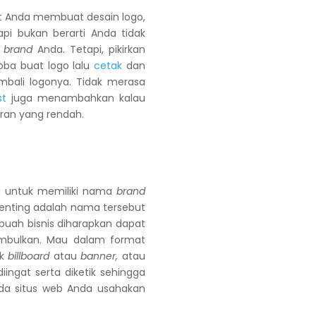
t Anda membuat desain logo,
pi bukan berarti Anda tidak
a
brand
Anda. Tetapi, pikirkan
ba buat logo lalu
cetak
dan
mbali logonya. Tidak merasa
st
juga menambahkan kalau
ran yang rendah.
ng untuk memiliki nama
brand
 penting adalah nama tersebut
uah bisnis diharapkan dapat
imbulkan. Mau dalam format
uk
billboard
atau
banner,
atau
iingat serta diketik sehingga
a situs web Anda usahakan