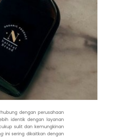
rhubung dengan perusahaan
ih identik dengan layanan
cukup sulit dan kemungkinan
ng
ini sering dikaitkan dengan