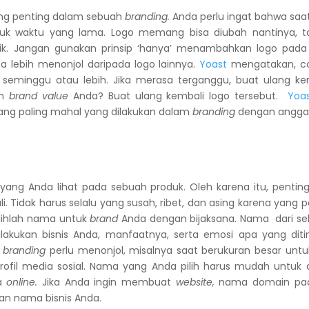
ang penting dalam sebuah
branding.
Anda perlu ingat bahwa saa
uk waktu yang lama. Logo memang bisa diubah nantinya, ta
ik. Jangan gunakan prinsip ‘hanya’ menambahkan logo pad
a lebih menonjol daripada logo lainnya.
Yoast
mengatakan, co
 seminggu atau lebih. Jika merasa terganggu, buat ulang ke
an
brand value
Anda? Buat ulang kembali logo tersebut.
Yoa
ang paling mahal yang dilakukan dalam
branding
dengan angga
ang Anda lihat pada sebuah produk. Oleh karena itu, penti
. Tidak harus selalu yang susah, ribet, dan asing karena yang
pilihlah nama untuk
brand
Anda dengan bijaksana. Nama dari seb
akukan bisnis Anda, manfaatnya, serta emosi apa yang dit
h
branding
perlu menonjol, misalnya saat berukuran besar unt
rofil media sosial. Nama yang Anda pilih harus mudah untuk d
ra
online.
Jika Anda ingin membuat
website,
nama domain pad
an nama bisnis Anda.