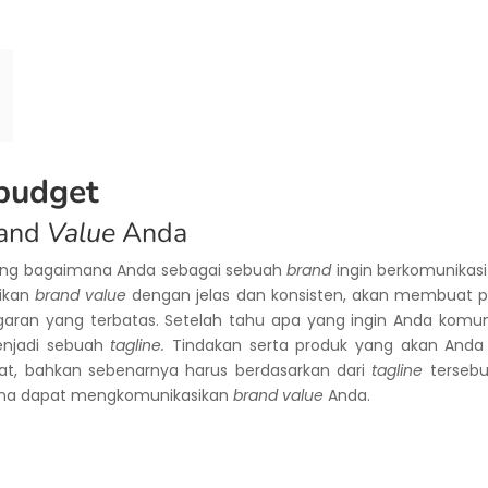
budget
rand
Value
Anda
tang bagaimana Anda sebagai sebuah
brand
ingin berkomunikasi
ikan
brand value
dengan jelas dan konsisten, akan membuat
an yang terbatas. Setelah tahu apa yang ingin Anda komun
enjadi sebuah
tagline.
Tindakan serta produk yang akan Anda 
t, bahkan sebenarnya harus berdasarkan dari
tagline
tersebu
ena dapat mengkomunikasikan
brand value
Anda.