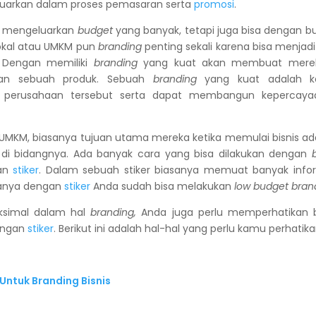
luarkan dalam proses pemasaran serta
promosi
.
u mengeluarkan
budget
yang banyak, tetapi juga bisa dengan bu
okal atau UMKM pun
branding
penting sekali karena bisa menjadi
 Dengan memiliki
branding
yang kuat akan membuat merek 
kan sebuah produk. Sebuah
branding
yang kuat adalah k
perusahaan tersebut serta dapat membangun kepercayaan
i UMKM, biasanya tujuan utama mereka ketika memulai bisnis 
i bidangnya. Ada banyak cara yang bisa dilakukan dengan
kan
stiker
. Dalam sebuah stiker biasanya memuat banyak infor
nya dengan
stiker
Anda sudah bisa melakukan
low budget bran
aksimal dalam hal
branding,
Anda juga perlu memperhatikan be
ngan
stiker
. Berikut ini adalah hal-hal yang perlu kamu perhatika
Untuk Branding Bisnis