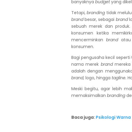
banyaknya
budget
yang dike
Tetapi,
branding
tidak melul
brand
besar, sebagai
brand
l
sebuah merek dan produk.
konsumen ketika memikir
mencerminkan
brand
atau 
konsumen.
Bagi pengusaha kecil sepert
nama merek
brand
mereka d
adalah dengan mengguna
brand,
logo, hingga
tagline.
Ha
Meski begitu, agar lebih m
memaksimalkan
branding
de
Baca juga
:
Psikologi Warna 