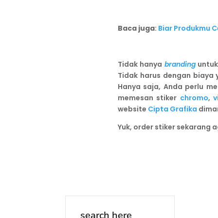
Baca juga
:
Biar Produkmu Ce
Tidak hanya
branding
untuk
Tidak harus dengan biaya
Hanya saja, Anda perlu me
memesan stiker
chromo
,
v
website
Cipta Grafika
diman
Yuk, order stiker sekarang 
search here