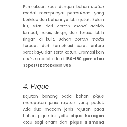
Permukaan kaos dengan bahan
cotton
modal mempunyai permukaan yang
berkilau dan bahannya lebih jatuh. Selain
itu, sifat dari
cotton modal
adalah
lembut, halus, dingin, dan terasa lebih
ringan di kulit. Bahan
cotton modal
terbuat dari kombinasi serat antara
serat kayu dan serat katun. Gramasi kain
cotton
modal ada di 1
50-160 gsm atau
seperti ketebalan 30s
.
4. Pique
Rajutan benang pada bahan
pique
merupakan jenis rajutan yang padat.
Ada dua macam jenis rajutan pada
bahan pique ini, yaitu
pique hexagon
atau segi enam dan
pique diamond