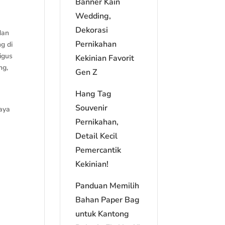
Banner Kain
Wedding,
Dekorasi
dan
Pernikahan
g di
igus
Kekinian Favorit
ng,
Gen Z
Hang Tag
Souvenir
aya
Pernikahan,
Detail Kecil
Pemercantik
Kekinian!
Panduan Memilih
Bahan Paper Bag
untuk Kantong