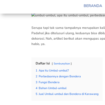
by
Raden Fathria
|
Aug 21, 2024
|
Blog
BERANDA
Serupa tapi tak sama tampaknya merupakan ka
Padahal jika ditelusuri ulang, keduanya bisa d
dekorasi. Nah, artikel berikut akan mengupas 
habis, ya.
Daftar Isi
Sembunyikan
1
Apa itu Umbul-umbul?
2
Perbedaannya dengan Bendera
3
Fungsi Bendera
4
Bahan Umbul-umbul
5
Jual Umbul-umbul dan Bendera di Karawang