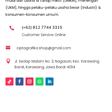
mulai dari usaha di tahap mikro (UMKM), menengah
(UKM), hingga pelaku-pelaku usaha besar (Industri) &
konsumen-konsumen umum.
(+62) 812 7744 3315

Customer Service Online

ciptagrafika.shop@gmail.com

Jl. Sedap Malam No. 3, Nagasari, Kec. Karawang
Barat, Karawang, Jawa Barat 41314