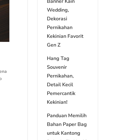
Banner Kain
Wedding,
Dekorasi
Pernikahan
Kekinian Favorit
Gen Z
Hang Tag
Souvenir
rena
Pernikahan,
p
Detail Kecil
Pemercantik
Kekinian!
Panduan Memilih
Bahan Paper Bag
untuk Kantong