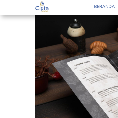
by
Lidia Pratama Febrian
|
May 27, 2024
|
Blog
BERANDA