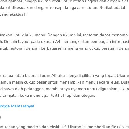
dan gambar, hingga ukuran kecil untuk kesan ringkas dan elegan. Set
 dapat disesuaikan dengan konsep dan gaya restoran. Berikut adalah
ang eksklusif.
nakan untuk buku menu. Dengan ukuran ini, restoran dapat menampi
nuh. Desain layout pada ukuran A4 memungkinkan pembagian informas
 untuk restoran dengan berbagai jenis menu yang cukup beragam deng
kasual atau bistro, ukuran A5 bisa menjadi pilihan yang tepat. Ukur
, namun masih cukup besar untuk menampilkan menu secara jelas. Buk
 dibawa oleh pelanggan, membuatnya nyaman untuk digunakan. Ukur
a tampilan buku menu agar terlihat rapi dan elegan.
ingga Manfaatnya!
)
 kesan yang modern dan eksklusif. Ukuran ini memberikan fleksibilit