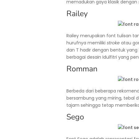
memadukan gaya klasik dengan
Railey
Railey merupakan font tulisan ta
hurufnya memiliki
stroke
atau gor
dan T hadir dengan bentuk yang
berbagai desain Idulfitri yang pe
Romman
Berbeda dari beberapa rekomend
bersambung yang miring, tebal da
tajam sehingga tetap memberik
Sego
Font Sego adalah representasi f