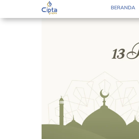
by
Raden Fathria
|
Feb 6, 2025
|
Blog
BERANDA