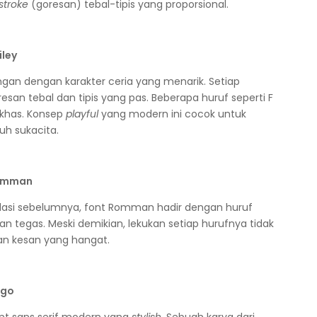
stroke
(goresan) tebal-tipis yang proporsional.
ngan dengan karakter ceria yang menarik. Setiap
esan tebal dan tipis yang pas. Beberapa huruf seperti F
 khas. Konsep
playful
yang modern ini cocok untuk
nuh sukacita.
asi sebelumnya, font Romman hadir dengan huruf
n tegas. Meski demikian, lekukan setiap hurufnya tidak
an kesan yang hangat.
ont sans serif modern yang
stylish
. Sebuah karya dari