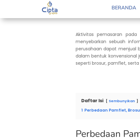
by
Retno Guslanda
|
May 5, 2023
|
Blog
BERANDA
Aktivitas pemasaran pada 
menyebarkan sebuah inform
perusahaan dapat menjual ba
dalam bentuk konvensional j
seperti brosur, pamflet, sert
Daftar Isi
Sembunyikan
1
Perbedaan Pamflet, Brosur
Perbedaan Pamf