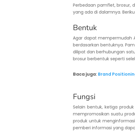
Perbedaan pamflet, brosur, da
yang ada di dalamnya. Berikut
Bentuk
Agar dapat mempermudah An
berdasarkan bentuknya. Pamf
dilipat dan berhubungan satu
brosur berbentuk seperti sel
Baca juga
:
Brand Positionin
Fungsi
Selain bentuk, ketiga produk
mempromosikan suatu produk 
produk untuk menginformasik
pemberi informasi yang dap