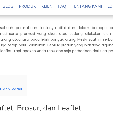
BLOG
PRODUK
KLIEN
FAQ
TENTANG KAMI
LO
sebuah perusahaan tentunya dilakukan dalam berbagai car
asi serta promosi yang akan atau sedang dilakukan oleh
rang atau jasa pada lebih banyak orang. Meski saat ini serba
uga tetap perlu dilakukan. Bentuk produk yang biasanya digu
a leaflet. Tapi, apakah Anda tahu apa saja perbedaan dari tiga j
, dan Leaflet
let, Brosur, dan Leaflet