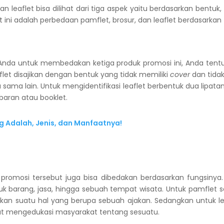
n leaflet bisa dilihat dari tiga aspek yaitu berdasarkan bentuk, f
 ini adalah perbedaan pamflet, brosur, dan leaflet berdasarkan 
da untuk membedakan ketiga produk promosi ini, Anda te
let disajikan dengan bentuk yang tidak memiliki
cover
dan tidak 
 sama lain. Untuk mengidentifikasi leaflet berbentuk dua lipata
ebaran atau booklet.
g Adalah, Jenis, dan Manfaatnya!
 promosi tersebut juga bisa dibedakan berdasarkan fungsinya.
barang, jasa, hingga sebuah tempat wisata. Untuk pamflet sen
an suatu hal yang berupa sebuah ajakan. Sedangkan untuk lea
at mengedukasi masyarakat tentang sesuatu.