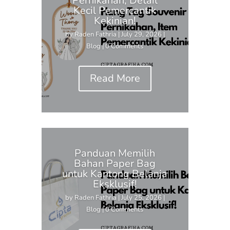
Pernikahan, Detail
Kecil Pemercantik
Kekinian!
by
Raden Fathria
|
July 29, 2026
|
Blog
| 0 Comments
Read More
Panduan Memilih
Bahan Paper Bag
untuk Kantong Belanja
Eksklusif!
by
Raden Fathria
|
July 25, 2026
|
Blog
| 0 Comments