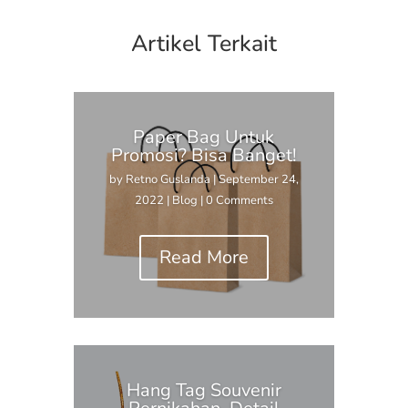
Artikel Terkait
Paper Bag Untuk
Promosi? Bisa Banget!
by
Retno Guslanda
|
September 24,
2022
|
Blog
| 0 Comments
Read More
Hang Tag Souvenir