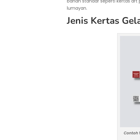
bahan standar seperti kertas ar
lumayan.
Jenis Kertas Ge
Contoh W