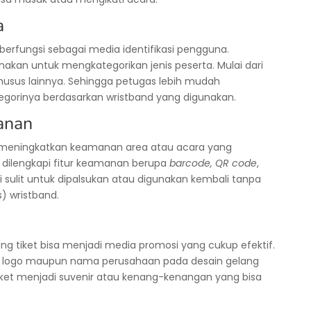
a
 berfungsi sebagai media identifikasi pengguna.
nakan untuk mengkategorikan jenis peserta. Mulai dari
 khusus lainnya. Sehingga petugas lebih mudah
egorinya berdasarkan wristband yang digunakan.
anan
ah meningkatkan keamanan area atau acara yang
d dilengkapi fitur keamanan berupa
barcode, QR code
,
ini sulit untuk dipalsukan atau digunakan kembali tanpa
 wristband.
ng tiket bisa menjadi media promosi yang cukup efektif.
n logo maupun nama perusahaan pada desain gelang
 tiket menjadi suvenir atau kenang-kenangan yang bisa