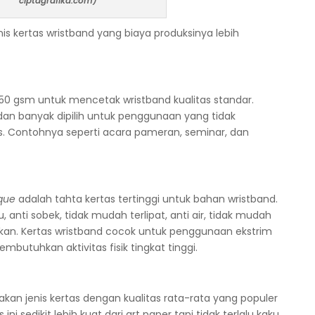
ciptagrafika.com)
is kertas wristband yang biaya produksinya lebih
50 gsm untuk mencetak wristband kualitas standar.
an banyak dipilih untuk penggunaan yang tidak
 Contohnya seperti acara pameran, seminar, dan
que
adalah tahta kertas tertinggi untuk bahan wristband.
, anti sobek, tidak mudah terlipat, anti air, tidak mudah
kan. Kertas wristband cocok untuk penggunaan ekstrim
butuhkan aktivitas fisik tingkat tinggi.
an jenis kertas dengan kualitas rata-rata yang populer
ni sedikit lebih kuat dari art paper tapi tidak terlalu kaku