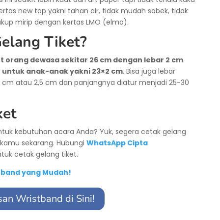
kertas new top yakni tahan air, tidak mudah sobek, tidak
Cukup mirip dengan kertas LMO (elmo).
elang Tiket?
et orang dewasa sekitar 26 cm dengan lebar 2 cm
.
t untuk anak-anak yakni 23×2 cm
. Bisa juga lebar
,5 cm atau 2,5 cm dan panjangnya diatur menjadi 25-30
ket
ntuk kebutuhan acara Anda? Yuk, segera cetak gelang
t kamu sekarang. Hubungi
WhatsApp Cipta
tuk cetak gelang tiket.
tband yang Mudah!
an Wristband di Sini!