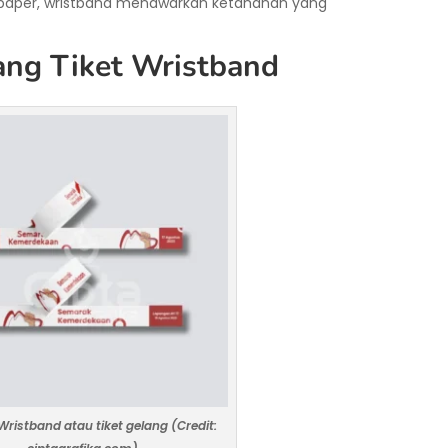
t paper, wristband menawarkan ketahanan yang
lang Tiket Wristband
ristband atau tiket gelang (Credit: