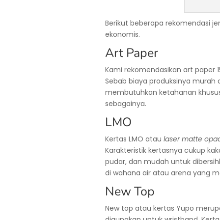
Berikut beberapa rekomendasi jen
ekonomis.
Art Paper
Kami rekomendasikan art paper 1
Sebab biaya produksinya murah d
membutuhkan ketahanan khusus.
sebagainya.
LMO
Kertas LMO atau
laser matte opa
Karakteristik kertasnya cukup kaku
pudar, dan mudah untuk dibersih
di wahana air atau arena yang mem
New Top
New top atau kertas Yupo merupak
digunakan untuk wristband. Kertas i