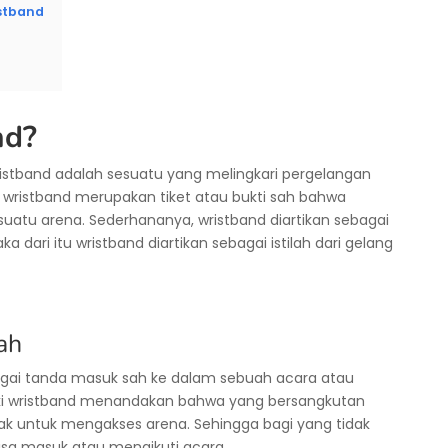
istband
nd?
 wristband adalah sesuatu yang melingkari pergelangan
 wristband merupakan tiket atau bukti sah bahwa
uatu arena. Sederhananya, wristband diartikan sebagai
 dari itu wristband diartikan sebagai istilah dari gelang
ah
bagai tanda masuk sah ke dalam sebuah acara atau
iki wristband menandakan bahwa yang bersangkutan
k untuk mengakses arena. Sehingga bagi yang tidak
bisa masuk atau mengikuti acara.