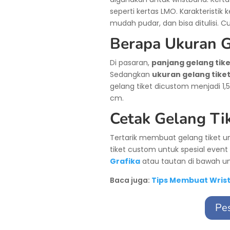
seperti kertas LMO. Karakteristik 
mudah pudar, dan bisa ditulisi. 
Berapa Ukuran G
Di pasaran,
panjang gelang tik
Sedangkan
ukuran gelang tike
gelang tiket dicustom menjadi 1
cm.
Cetak Gelang Ti
Tertarik membuat gelang tiket u
tiket custom untuk spesial even
Grafika
atau tautan di bawah un
Baca juga:
Tips Membuat Wris
Pes