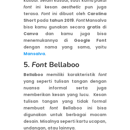
kasual. Selain kasual, saat kamu pakai
font
ini kesan
aesthetic
pun juga
terasa.
Font
ini dibuat oleh
Carolina
Short
pada
tahun 2019
.
Font
Mansalva
bisa kamu gunakan secara
gratis
di
Canva
dan kamu juga bisa
menemukannya di
Google Font
dengan nama yang sama, yaitu
Mansalva
.
5.
Font
Bellaboo
Bellaboo
memiliki karakteristik
font
yang seperti tulisan tangan dengan
nuansa informal serta juga
memberikan kesan yang lucu. Kesan
tulisan tangan yang tidak formal
membuat
font
Bellaboo ini bisa
digunakan untuk berbagai macam
desain. Misalnya seperti kartu ucapan,
undangan, atau lainnya.