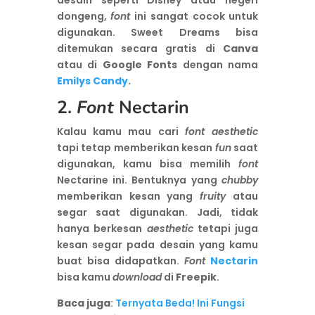
desain seperti Disney atau negeri
dongeng,
font
ini sangat cocok untuk
digunakan. Sweet Dreams bisa
ditemukan secara gratis di
Canva
atau di
Google Fonts
dengan nama
Emilys Candy
.
2.
Font
Nectarin
Kalau kamu mau cari
font aesthetic
tapi tetap memberikan kesan
fun
saat
digunakan, kamu bisa memilih
font
Nectarine ini. Bentuknya yang
chubby
memberikan kesan yang
fruity
atau
segar saat digunakan. Jadi, tidak
hanya berkesan
aesthetic
tetapi juga
kesan segar pada desain yang kamu
buat bisa didapatkan.
Font
Nectarin
bisa kamu
download
di
Freepik
.
Baca juga
:
Ternyata Beda! Ini Fungsi