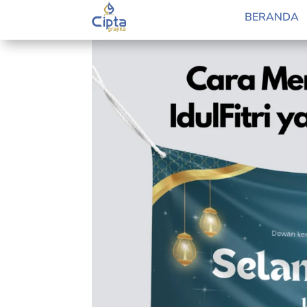
by
Lidia Pratama Febrian
|
Mar 26, 2025
|
Blog
BERANDA