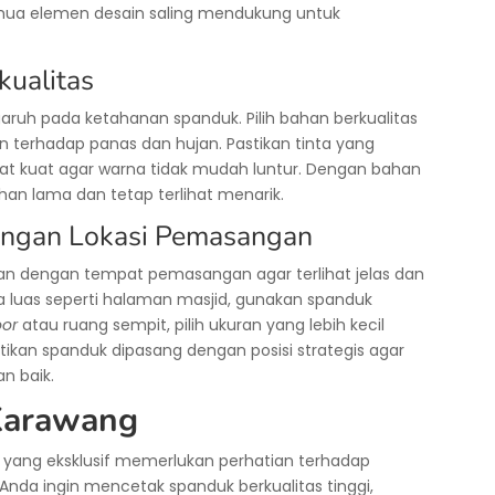
emua elemen desain saling mendukung untuk
kualitas
aruh pada ketahanan spanduk. Pilih bahan berkualitas
an terhadap panas dan hujan. Pastikan tinta yang
kat kuat agar warna tidak mudah luntur. Dengan bahan
han lama dan tetap terlihat menarik.
engan Lokasi Pemasangan
kan dengan tempat pemasangan agar terlihat jelas dan
rea luas seperti halaman masjid, gunakan spanduk
oor
atau ruang sempit, pilih ukuran yang lebih kecil
kan spanduk dipasang dengan posisi strategis agar
n baik.
Karawang
i yang eksklusif memerlukan perhatian terhadap
 Anda ingin mencetak spanduk berkualitas tinggi,