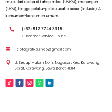
mulai dari usaha di tahap mikro (UMKM), menengah
(UKM), hingga pelaku-pelaku usaha besar (Industri) &
konsumen-konsumen umum.
(+62) 812 7744 3315

Customer Service Online

ciptagrafika.shop@gmail.com

Jl. Sedap Malam No. 3, Nagasari, Kec. Karawang
Barat, Karawang, Jawa Barat 41314