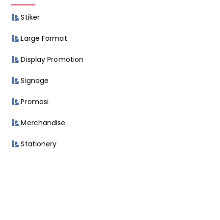
Stiker
Large Format
Display Promotion
Signage
Promosi
Merchandise
Stationery