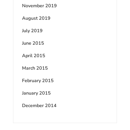
November 2019
August 2019
July 2019
June 2015
April 2015
March 2015
February 2015
January 2015
December 2014