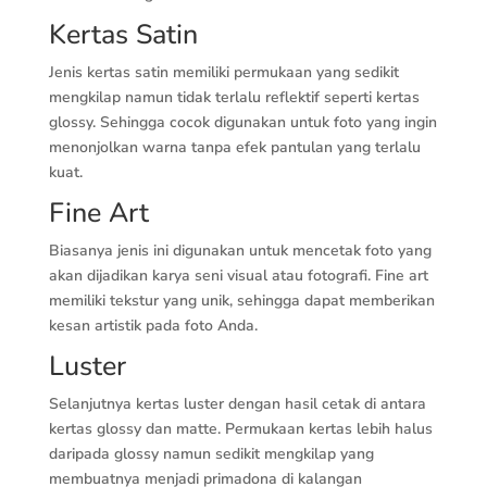
Kertas Satin
Jenis kertas satin memiliki permukaan yang sedikit
mengkilap namun tidak terlalu reflektif seperti kertas
glossy. Sehingga cocok digunakan untuk foto yang ingin
menonjolkan warna tanpa efek pantulan yang terlalu
kuat.
Fine Art
Biasanya jenis ini digunakan untuk mencetak foto yang
akan dijadikan karya seni visual atau fotografi. Fine art
memiliki tekstur yang unik, sehingga dapat memberikan
kesan artistik pada foto Anda.
Luster
Selanjutnya kertas luster dengan hasil cetak di antara
kertas glossy dan matte. Permukaan kertas lebih halus
daripada glossy namun sedikit mengkilap yang
membuatnya menjadi primadona di kalangan