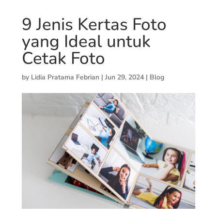
9 Jenis Kertas Foto
yang Ideal untuk
Cetak Foto
by
Lidia Pratama Febrian
|
Jun 29, 2024
|
Blog