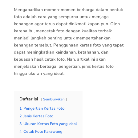
Mengabadikan momen-momen berharga dalam bentuk
foto adalah cara yang sempurna untuk menjaga
kenangan agar terus dapat dinikmati kapan pun. Oleh
karena itu, mencetak foto dengan kualitas terbaik
menjadi langkah penting untuk mempertahankan
kenangan tersebut. Penggunaan kertas foto yang tepat
dapat meningkatkan keindahan, ketahanan, dan
kepuasan hasil cetak foto. Nah, artikel ini akan
menjelaskan berbagai pengertian, jenis kertas foto
hingga ukuran yang ideal.
Daftar Isi
Sembunyikan
1
Pengertian Kertas Foto
2
Jenis Kertas Foto
3
Ukuran Kertas Foto yang Ideal
4
Cetak Foto Karawang