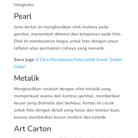
fotografer.
Pearl
Jenis kertas ini menghasilkan efek mutiara pada
gambar, menambah dimensi dan ketajaman pada foto.
Efek ini membuatnya bagus untuk foto dengan unsur
refleksi atau permainan cahaya yang menarik.
Baca juga:
6 Cara Menyimpan Foto Lebih Awet, Sudah
Coba?
Metalik
Menghasilkan cetakan dengan efek metalik yang
memperkuat warna dan kontras gambar, memberikan
kesan yang dramatis dan berkilau. Kertas ini cocok
untuk foto dengan detail yang halus dan tekstur kuat,
karena memberikan kesan modern dan estetik.
Art Carton