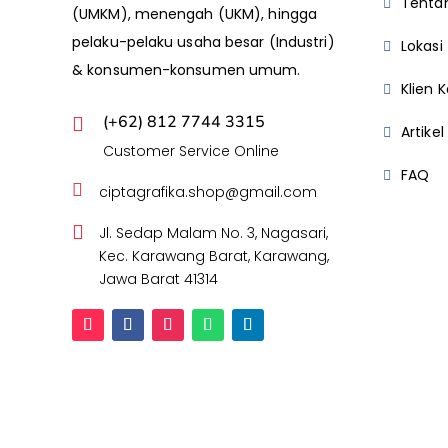
Tentan
(UMKM), menengah (UKM), hingga
pelaku-pelaku usaha besar (Industri)
Lokasi
& konsumen-konsumen umum.
Klien 
(+62) 812 7744 3315

Artikel
Customer Service Online
FAQ

ciptagrafika.shop@gmail.com

Jl. Sedap Malam No. 3, Nagasari,
Kec. Karawang Barat, Karawang,
Jawa Barat 41314