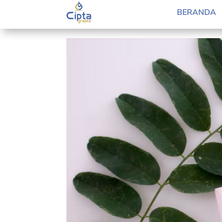
Jadikan Ramadan Tahun 20
BERANDA
by
Retno Guslanda
|
Mar 29, 2022
|
Blog