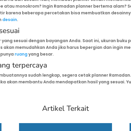
ibe atau monokrom? Ingin Ramadan planner bertema alam? 
atir karena beberapa percetakan bisa membuatkan desainnya
n
desain
.
sesuai
er yang sesuai dengan bayangan Anda. Saat ini, ukuran buku
kas akan memudahkan Anda jika harus bepergian dan ingin 
a punya
ruang
yang besar.
ang terpercaya
pembuatannya sudah lengkap, segera cetak planner Ramada
fika akan membantu Anda mendapatkan hasil yang sesuai. Y
Artikel Terkait