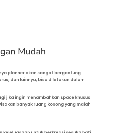
ngan Mudah
snya planner akan sangat bergantung
rus, dan lainnya, bisa diletakan dalam
lagi jika ingin menambahkan space khusus
menyisakan banyak ruang kosong yang malah
 keleluasaan untuk berkreasi sesuka hati.