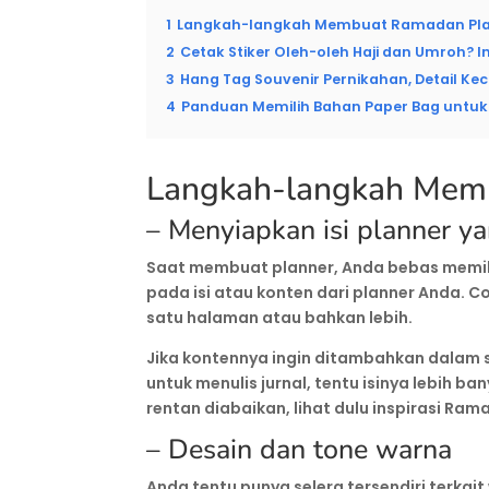
1
Langkah-langkah Membuat Ramadan Pla
2
Cetak Stiker Oleh-oleh Haji dan Umroh? In
3
Hang Tag Souvenir Pernikahan, Detail Kec
4
Panduan Memilih Bahan Paper Bag untuk 
Langkah-langkah Mem
– Menyiapkan isi planner ya
Saat membuat planner, Anda bebas memili
pada isi atau konten dari planner Anda. C
satu halaman atau bahkan lebih.
Jika kontennya ingin ditambahkan dalam s
untuk menulis jurnal, tentu isinya lebih b
rentan diabaikan, lihat dulu inspirasi Ram
– Desain dan tone warna
Anda tentu punya selera tersendiri terkai