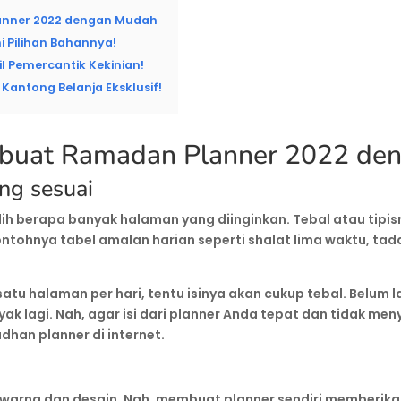
nner 2022 dengan Mudah
i Pilihan Bahannya!
il Pemercantik Kekinian!
Kantong Belanja Eksklusif!
buat Ramadan Planner 2022 de
ng sesuai
h berapa banyak halaman yang diinginkan. Tebal atau tipi
ontohnya tabel amalan harian seperti shalat lima waktu, tada
atu halaman per hari, tentu isinya akan cukup tebal. Belum 
anyak lagi. Nah, agar isi dari planner Anda tepat dan tidak 
adhan planner di internet.
t warna dan desain. Nah, membuat planner sendiri memberikan