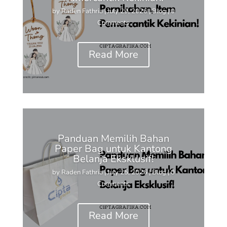
by
Raden Fathria
|
July 29, 2026
|
Blog
| 0
Comments
Read More
Panduan Memilih Bahan
Paper Bag untuk Kantong
Belanja Eksklusif!
by
Raden Fathria
|
July 25, 2026
|
Blog
| 0
Comments
Read More