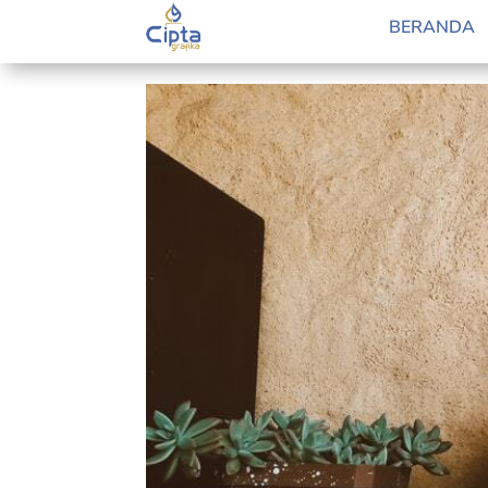
Saatnya Makeover Ruangan
BERANDA
by
Retno Guslanda
|
Jan 7, 2022
|
Blog