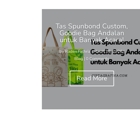
Tas Spunbond Custom,
Goodie Bag Andalan
untuk Banyak Acara!
by
Raden Fathria
|
March 19, 2026
|
Blog
| 0 Comments
Read More