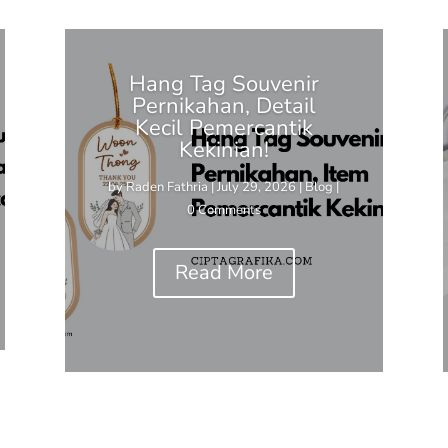
Hang Tag Souvenir
Pernikahan, Detail
Kecil Pemercantik
Kekinian!
by
Raden Fathria
|
July 29, 2026
|
Blog
|
0 Comments
Read More