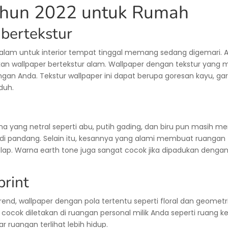
ahun 2022 untuk Rumah
bertekstur
 alam untuk interior tempat tinggal memang sedang digemari.
an wallpaper bertekstur alam. Wallpaper dengan tekstur yan
gan Anda. Tekstur wallpaper ini dapat berupa goresan kayu, gari
eduh.
a yang netral seperti abu, putih gading, dan biru pun masih men
di pandang. Selain itu, kesannya yang alami membuat ruanga
gelap. Warna earth tone juga sangat cocok jika dipadukan den
print
end, wallpaper dengan pola tertentu seperti floral dan geometri
cocok diletakan di ruangan personal milik Anda seperti ruang k
r ruangan terlihat lebih hidup.