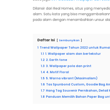
Dilansir dari Real Homes, situs yang menyed
alam. Satu kata yang bisa menggambarkannya
pada alam dengan menambahkan unsur ala
Daftar Isi
Sembunyikan
1
Trend Wallpaper Tahun 2022 untuk Ruma
1.1
1. Wallpaper alam dan bertekstur
1.2
2. Earth tone
1.3
3. Wallpaper pola dan print
1.4
4. Motif Floral
1.5
5. Warna vibrant (Maximalism)
1.6
Tas Spunbond Custom, Goodie Bag An
1.7
Hang Tag Souvenir Pernikahan, Detail 
1.8
Panduan Memilih Bahan Paper Bag untu