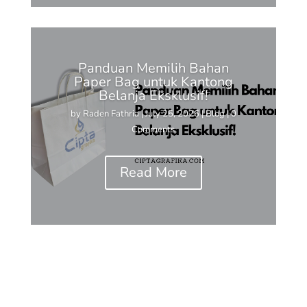
Panduan Memilih Bahan
Paper Bag untuk Kantong
Belanja Eksklusif!
by
Raden Fathria
|
July 25, 2026
|
Blog
| 0
Comments
Read More