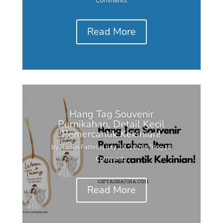
Comments
Read More
Hang Tag Souvenir
Pernikahan, Detail Kecil
Pemercantik Kekinian!
by
Raden Fathria
|
July 29, 2026
|
Blog
| 0
Comments
Read More