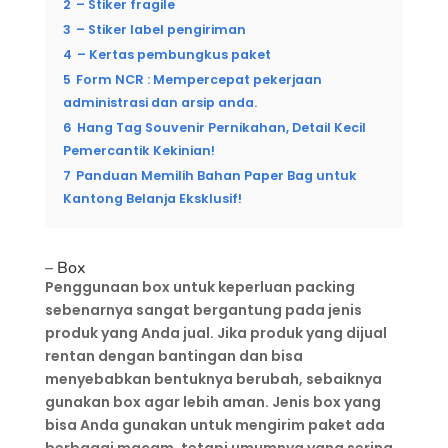
2
– Stiker fragile
3
– Stiker label pengiriman
4
– Kertas pembungkus paket
5
Form NCR : Mempercepat pekerjaan
administrasi dan arsip anda.
6
Hang Tag Souvenir Pernikahan, Detail Kecil
Pemercantik Kekinian!
7
Panduan Memilih Bahan Paper Bag untuk
Kantong Belanja Eksklusif!
– Box
Penggunaan box untuk keperluan packing
sebenarnya sangat bergantung pada jenis
produk yang Anda jual. Jika produk yang dijual
rentan dengan bantingan dan bisa
menyebabkan bentuknya berubah, sebaiknya
gunakan box agar lebih aman. Jenis box yang
bisa Anda gunakan untuk mengirim paket ada
berbagai macam, tetapi umumnya yang sering