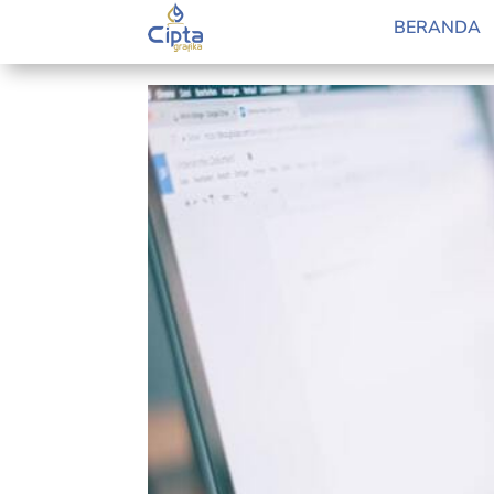
Ingin Mencetak dari Rumah?
BERANDA
by
Retno Guslanda
|
Jan 10, 2022
|
Blog