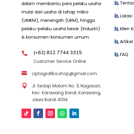
Tentan
dalam membantu para pelaku usaha
mulai dari usaha di tahap mikro
Lokasi
(UMKM), menengah (UKM), hingga
Klien 
pelaku-pelaku usaha besar (Industri)
& konsumen-konsumen umum.
Artikel
(+62) 812 7744 3315

FAQ
Customer Service Online

ciptagrafika.shop@gmail.com

Jl. Sedap Malam No. 3, Nagasari,
Kec. Karawang Barat, Karawang,
Jawa Barat 41314