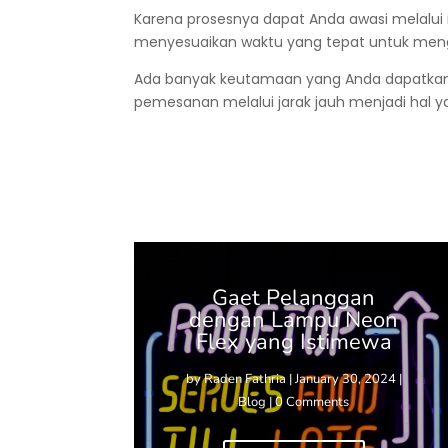
Karena prosesnya dapat Anda awasi melalui in
menyesuaikan waktu yang tepat untuk meng
Ada banyak keutamaan yang Anda dapatkan
pemesanan melalui jarak jauh menjadi hal 
Gaet Pelanggan
dengan Lampu Neon
Flex yang Istimewa
by
Raden Fathria
|
January 30, 2024
|
Blog
| 0 Comments