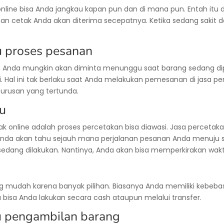
line bisa Anda jangkau kapan pun dan di mana pun. Entah itu d
uhan cetak Anda akan diterima secepatnya. Ketika sedang sakit
u proses pesanan
, Anda mungkin akan diminta menunggu saat barang sedang dip
 Hal ini tak berlaku saat Anda melakukan pemesanan di jasa pe
i urusan yang tertunda.
au
online adalah proses percetakan bisa diawasi. Jasa percetak
nda akan tahu sejauh mana perjalanan pesanan Anda menuju se
sedang dilakukan. Nantinya, Anda akan bisa memperkirakan wa
ng mudah karena banyak pilihan. Biasanya Anda memiliki kebeba
 bisa Anda lakukan secara cash ataupun melalui transfer.
u pengambilan barang