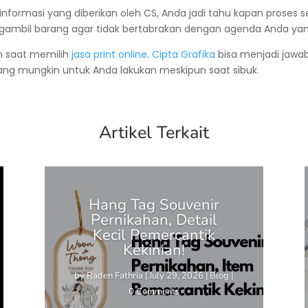
formasi yang diberikan oleh CS, Anda jadi tahu kapan proses sele
ambil barang agar tidak bertabrakan dengan agenda Anda yan
 saat memilih
jasa print online
.
Cipta Grafika
bisa menjadi jawa
yang mungkin untuk Anda lakukan meskipun saat sibuk.
Artikel Terkait
Hang Tag Souvenir
Pernikahan, Detail
Kecil Pemercantik
Kekinian!
by
Raden Fathria
|
July 29, 2026
|
Blog
|
0 Comments