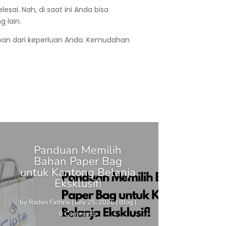
sai. Nah, di saat ini Anda bisa
g lain.
ban dari keperluan Anda. Kemudahan
Panduan Memilih
Bahan Paper Bag
untuk Kantong Belanja
Eksklusif!
by
Raden Fathria
|
July 25, 2026
|
Blog
|
0 Comments