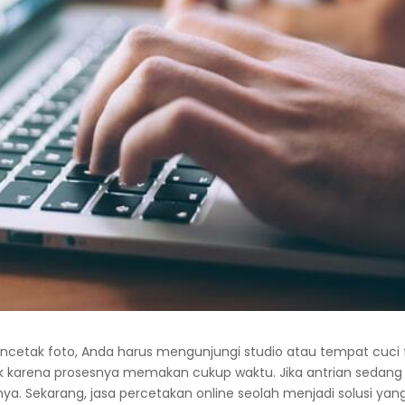
ncetak foto, Anda harus mengunjungi studio atau tempat cuci f
 karena prosesnya memakan cukup waktu. Jika antrian sedang p
ya. Sekarang, jasa percetakan online seolah menjadi solusi y