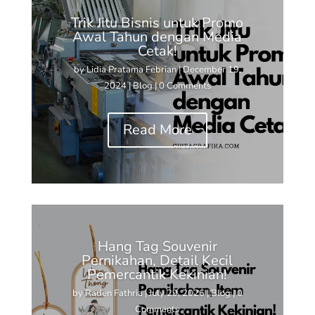
Trik Jitu Bisnis untuk Promo
Awal Tahun dengan Media
Cetak!
by
Lidia Pratama Febrian
|
December 19,
2024
|
Blog
| 0 Comments
Read More
Hang Tag Souvenir
Pernikahan, Detail Kecil
Pemercantik Kekinian!
by
Raden Fathria
|
July 29, 2026
|
Blog
| 0
Comments