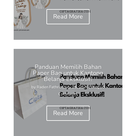
Read More
Panduan Memilih Bahan
Paper Bag untuk Kantong
Belanja Eksklusif!
by
Raden Fathria
|
July 25, 2026
|
Blog
| 0
Comments
Read More