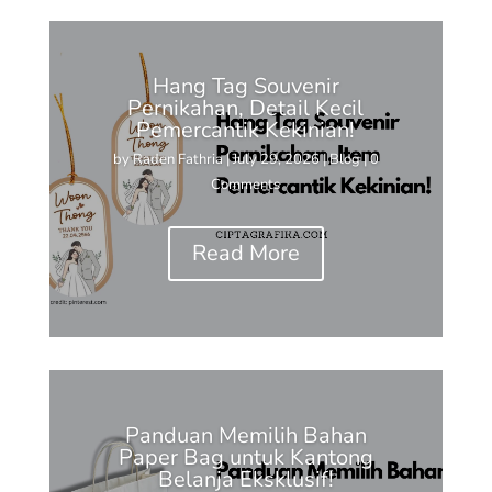
Hang Tag Souvenir
Pernikahan, Detail Kecil
Pemercantik Kekinian!
by
Raden Fathria
|
July 29, 2026
|
Blog
| 0
Comments
Read More
Panduan Memilih Bahan
Paper Bag untuk Kantong
Belanja Eksklusif!