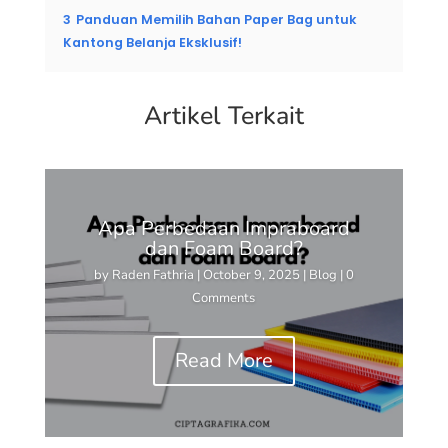
3
Panduan Memilih Bahan Paper Bag untuk
Kantong Belanja Eksklusif!
Artikel Terkait
Apa Perbedaan Impraboard
dan Foam Board?
by
Raden Fathria
|
October 9, 2025
|
Blog
| 0
Comments
Read More