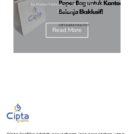
by
Raden Fathria
|
July 25, 2026
|
Blog
| 0
Comments
Read More